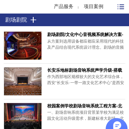
产品服务
项目案例
剧场剧院
剧场剧院/文化中心音视频系统解决方案-
北京力创瑞和
从方案到选用设备都应都应采用现代的科技
及产品结合现代系统设计理念。剧场的音频
系统不但要求应具有高雅的格调和优美音
色，同时具备人性化的信号路由系统，使系
统对各种需求各异的文艺表演形式具有适应
长安乐地标剧场音响系统声学升级-搭载
能力及调度能力。选用世界知名品牌产品，
Meyer Sound音响打造沉浸式演出新体
作为西部地区规模较大的文化艺术综合体，
以保证硬件的优质可靠稳定。
验
西安“长安乐·一带一路文化艺术中心”是西安
文化新地标，其歌剧厅选用MeyerSoud音响
打造专业声学系统，成为北京力创瑞和作为
MeyerSoud服务商的优质参考案例，也彰显
校园案例学校剧场音响系统工程方案-北
了大型剧场音响系统的专业配置标准。长安
京力创瑞和
一、剧场音响系统项目背景某学校为满足校
乐由五大主体建筑构成，对应传统五声音调
园文化活动升级需求，新建标准大剧场，北
得名，其中可容纳2049座的歌......
京力创瑞和为其搭建剧场音响系统解决方