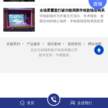
案，实现文艺汇演、学术报告、话剧演出、
公开课等多元场景。以专业声学技术，为学
全场景覆盖打破功能局限学校剧场音响系
校标准大剧场赋能一流听觉效果与活动保
统解决方案-北京力创瑞和
学校剧场作为开展文艺演出、学术报告、校
障。二、剧场音响系统核心需求场景适配：
园活动的核心场所，学校剧场音响系统的质
剧场音响系统可灵活满足报告、会议......
量直接决定活动呈现效果。本方案以“音质
清晰、操作便捷、稳定耐用、性价比高”为
核心原则，北京力创瑞和专为中小学校剧场
场景量身定制，让学校剧场音响系统充分适
音频系列
产品服务
项目案例
新闻资讯
网站地图
配日常教学活动与校园庆典需求，让师生轻
北京力创瑞和电子科技有限公司
松享受优质听觉体验。一、学校......
技术支持：牛商股份
首页
走进我们