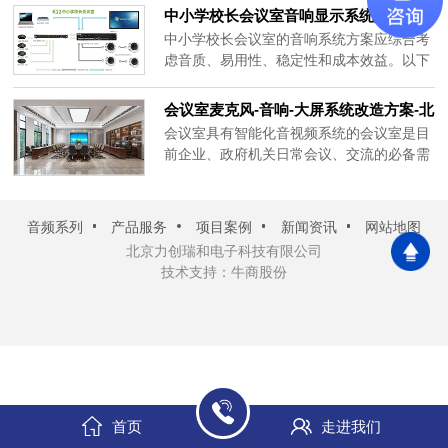
中小学校长会议室音响显示系统解决方
足需求的专业会议室音响系统，以下是具体
案-北京力创瑞和
方案。一、会议室音响系统选对核心设备音
中小学校长会议室的音响系统方案应综合考
箱：中小型会议室音响系统优先选专业音柱
虑音质、易用性、稳定性和成本效益。以下
或小型壁挂全频音箱。音柱体积......
是力创瑞和为大家整理的中小学校长会议室
音响、显示系统方案概述：一、系统需求分
会议室麦克风-音响-大屏系统改造方案-北
析音质要求：确保会议中发言人的声音清
京力创瑞和
会议室具有智能化音视频系统的会议室是目
晰、自然，无杂音和失真。易用性：系统操
前企业、政府机关日常会议、交流的必备需
作简单，便于校长及工作人员快速上手，减
求，随着智能化音视频技术的日渐成熟，人
少培训成本。稳定性：系统需具备......
们对智能化音视频会议系统的要求也越来越
高。会议系统主要功能是召开大中型会议、
音频系列
产品服务
项目案例
新闻资讯
网站地图
演出、新闻发布等媒体活动。要求会议系统
北京力创瑞和电子科技有限公司
配备丰富的接口以及稳定的配接，具备良好
技术支持：牛商股份
的频率响应特性，主......
首页
走进我们