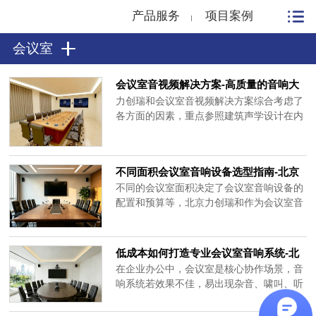
产品服务
项目案例
会议室
会议室音视频解决方案-高质量的音响大
屏系统如何布置？
力创瑞和会议室音视频解决方案综合考虑了
各方面的因素，重点参照建筑声学设计在内
的扩声系统计算机辅助设计软件的设计结
果，力求达到高性能指标、高音质水平、高
可靠性、高实用性、高性价比。
不同面积会议室音响设备选型指南-北京
力创瑞和
不同的会议室面积决定了会议室音响设备的
配置和预算等，北京力创瑞和作为会议室音
响设备服务商，根据丰富的项目经验，为您
梳理一份从20㎡以下小型会议室到100㎡大
型会议室音响设备的配置逻辑，助您精准决
低成本如何打造专业会议室音响系统-北
策。一、小型会议室场景：20平米会议室核
京力创瑞和
在企业办公中，会议室是核心协作场景，音
心需求：拾取清晰人声，安装极简，性价比
响系统若效果不佳，易出现杂音、啸叫、听
高。配置方案：会议室音响设备......
不清等问题，影响会议效率。预算不多时，
只要选对设备、优化布局，同样能搭建出满