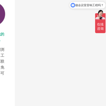
做会议室音响工程吗？
是做音视频工程的吗
扰的
具
和浏
，工
互联
，免
手可