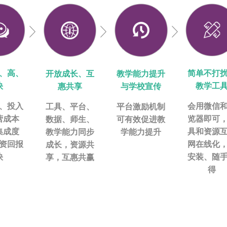
、高、
简单不打
开放成长、互
教学能力提升
快
教学工
惠共享
与学校宣传
、投入
会用微信
工具、平台、
平台激励机制
营成本
览器即可
数据、师生、
可有效促进教
集成度
具和资源
教学能力同步
学能力提升
资回报
网在线化
成长，资源共
快
安装、随
享，互惠共赢
得