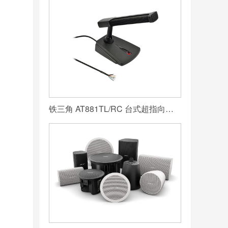
铁三角 AT881TL/RC 台式超指向电容话筒(带LED灯及遥控功能)