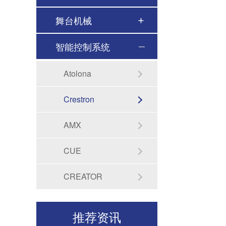
舞台机械
智能控制系统
Atolona
Crestron
学校广播系统搭建需要满足哪些功能-北京力创瑞和
AMX
Biamp大型公共广播系统福建晋江机场新航站楼广播
CUE
无纸化会议系统优势分析-北京力创瑞和
CREATOR
会议室音响电流声怎么消除-会议室常见问题
推荐资讯
酒店宴会音响系统设计-怎样布局