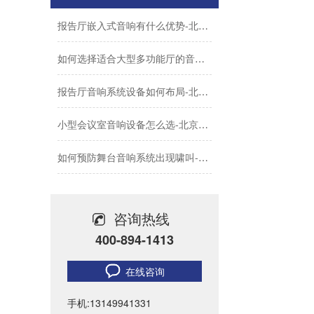
报告厅嵌入式音响有什么优势-北京力创瑞和
如何选择适合大型多功能厅的音频处理器-北京力创瑞和
报告厅音响系统设备如何布局-北京力创瑞和
小型会议室音响设备怎么选-北京力创瑞和
如何预防舞台音响系统出现啸叫-北京力创瑞和
学校广播系统搭建需要满足哪些功能-北京力创瑞和
咨询热线
Biamp大型公共广播系统福建晋江机场新航站楼广播
400-894-1413
无纸化会议系统优势分析-北京力创瑞和
在线咨询
会议室音响电流声怎么消除-会议室常见问题
手机:13149941331