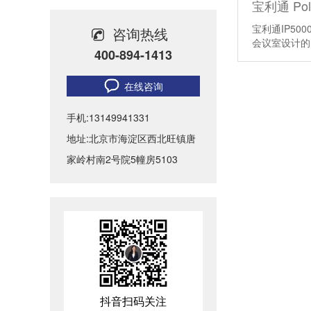
如何预防舞台音响系统出现啸叫-北京力创瑞和
宝利通IP50
咨询热线
学校广播系统搭建需要满足哪些功能-北京力创瑞和
会议室设计
400-894-1413
Biamp大型公共广播系统福建晋江机场新航站楼广播
在线咨询
无纸化会议系统优势分析-北京力创瑞和
手机:13149941331
会议室音响电流声怎么消除-会议室常见问题
地址:北京市海淀区西北旺镇唐
家岭村南2号院5幢房5103
酒店宴会音响系统设计-怎样布局
报告厅嵌入式音响有什么优势-北京力创瑞和
抖音扫码关注