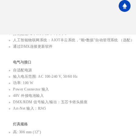
控制与程序
4个机械按键，2个旋钮
控制面板: LCD显示屏
控控制模式: DMX，主副机，Art-Net
DMX 通道模式: 6种
控制通道: 2，3A，3B，4，5，6
人工智能物联网系统：AIOT丰云系统，“毅•数据”自动管理系统 （选配）
通过DMX连接更新软件
电气与接口
自适配电源
输入电压范围: AC 100-240 V, 50/60 Hz
功率: 100 W
Power Connector 输入
48V 外接电池输入
DMX/RDM 信号输入/输出：五芯卡侬头插座
Art-Net 输入：RJ45
灯具规格
高: 306 mm (12")