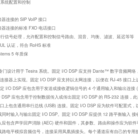
行系统配置和控制
连接器连接的 SIP VoIP 接口
 连接器连接的标准 FXO 电话接口
件进行信号处理，允许配置和控制信号路由、混音、均衡、滤波、延迟等等
、UL 认证，符合 RoHS 标准
ystems 5 年质保
 应专门设计用于 Tesira 系统。固定 I/O DSP 应支持 Dante™ 数字音频网络
45 连接器上实现。固定 I/O DSP 应支持以太网连接，以便在 RJ-45 接口
固定 I/O DSP 应包含用于发送或接收逻辑信号的 4 个通用输入和输出连接 (
O DSP 应包含用于控制数据传入或传出固定 I/O DSP 的 RS-232 连接
型接口上包含通用串行总线 (USB) 连接。固定 I/O DSP 应为软件可配置式，
时输入与输出固定 I/O DSP。固定 I/O DSP 应提供 12 路平衡
应包含声学回声消除 (AEC) 硬件和固件，其参数、路由和操作应为软件可编程
路电平模拟音频信号，连接采用凤凰插接头。每个通道应有自己的专用接口。固定 