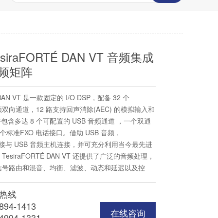
esiraFORTÉ DAN VT 音频集成
音频矩阵
 DAN VT 是一款固定的 I/O DSP，配备 32 个
音频双向通道，12 路支持回声消除(AEC) 的模拟输入和
包含多达 8 个可配置的 USB 音频通道 ，一个双通
和一个标准FXO 电话接口。借助 USB 音频，
TÉ 直接与 USB 音频主机连接，并可充分利用当今最先进
esiraFORTÉ DAN VT 还提供了广泛的音频处理，
信号路由和混音、均衡、滤波、动态和延迟以及控
均通过 Tesira 软件配置。TesiraFORTÉ DAN
用 VoIP、放大声音、混音和 AEC的高品质音频解决
热线
894-1413
在线咨询
4994-1331