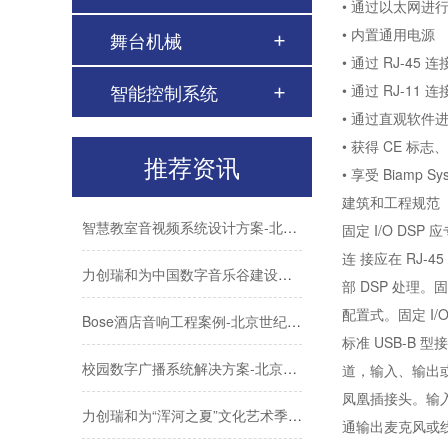
• 通过以太网进
会议室音视频解决方案-高质量的会议室音响、大屏系统如何布置？
• 内置通用电源
舞台机械
• 通过 RJ-45 
力创瑞和为中国社会科学院建设音视频系统
智能控制系统
• 通过 RJ-11
• 通过直观软
ATLONA成功助力比亚迪太阳能上海A3工厂会议室建设
• 获得 CE 标志
推荐资讯
Biamp大型公共广播系统福建晋江机场新航站楼广播
• 享受 Biamp S
建筑和工程规范
智慧教室音视频系统设计方案-北京力创瑞和
固定 I/O DSP
连 接应在 RJ-
力创瑞和为中国数字音乐谷建设音视频系统
部 DSP 处理。
Bose酒店音响工程案例-北京世纪金源大饭店
配置式。固定 I/
标准 USB-B 
校园数字广播系统解决方案-北京力创瑞和
道，输入、输出或同
凤凰插接头。输入
力创瑞和为“浑河之夏”文化艺术季建设音视频系统
通输出麦克风或线