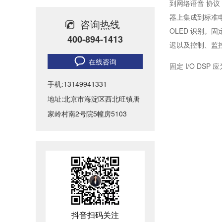
无纸化会议室音视频系统解决方案-北京力创瑞和
到网络语音 协议 (
器上集成到标准电
咨询热线
会议室音视频解决方案-高质量的会议室音响、大屏系统如何布置？
OLED 识别。
400-894-1413
迟以及控制、监控和
力创瑞和为中国社会科学院建设音视频系统
在线咨询
固定 I/O DSP 应为
ATLONA成功助力比亚迪太阳能上海A3工厂会议室建设
手机:13149941331
Biamp大型公共广播系统福建晋江机场新航站楼广播
地址:北京市海淀区西北旺镇唐
家岭村南2号院5幢房5103
智慧教室音视频系统设计方案-北京力创瑞和
抖音扫码关注