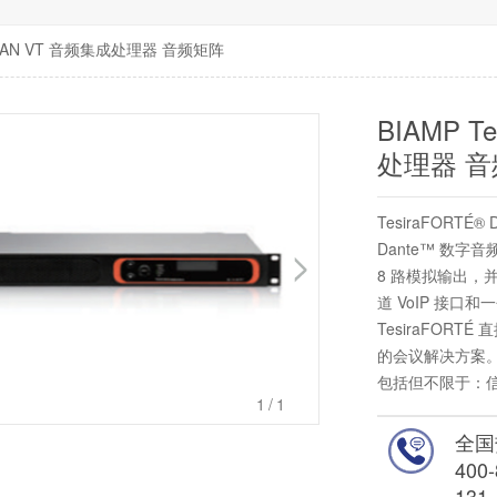
TÉ DAN VT 音频集成处理器 音频矩阵
BIAMP T
处理器 
TesiraFORTÉ®
Dante™ 数字
8 路模拟输出，并
道 VoIP 接口
TesiraFOR
的会议解决方案。T
包括但不限于：
1
/1
制、监控和诊断工具，
VT 最适合需要使
全国
方案的房间
400-
131-