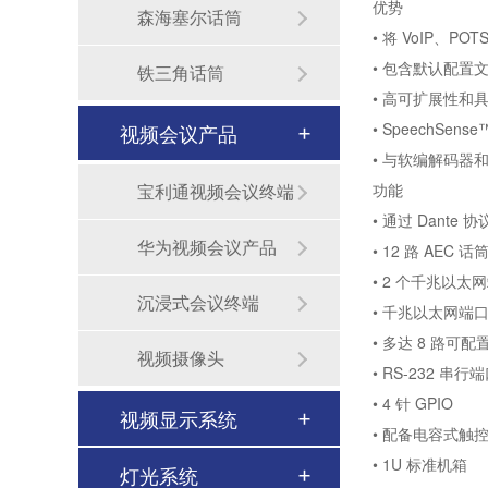
优势
森海塞尔话筒
• 将 VoIP、
• 包含默认配置
铁三角话筒
• 高可扩展性
• SpeechSe
视频会议产品
• 与软编解码器
宝利通视频会议终端
功能
• 通过 Dante 
华为视频会议产品
• 12 路 AE
• 2 个千兆以太网
沉浸式会议终端
• 千兆以太网端
• 多达 8 路可配
视频摄像头
• RS-232 串行
• 4 针 GPIO
视频显示系统
• 配备电容式触控
无纸化会议室音视频系统解决方案-北京力创瑞和
• 1U 标准机箱
灯光系统