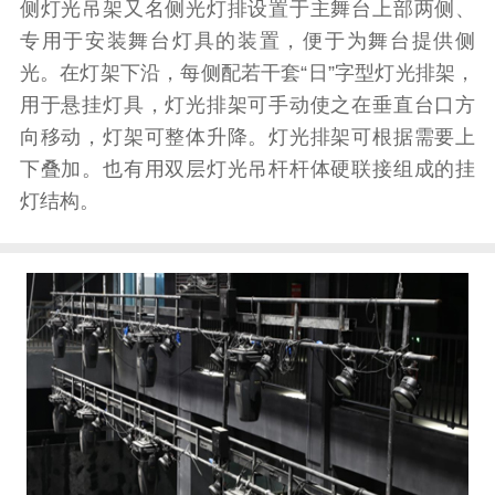
侧灯光吊架又名侧光灯排设置于主舞台上部两侧、
专用于安装舞台灯具的装置，便于为舞台提供侧
光。在灯架下沿，每侧配若干套“日”字型灯光排架，
用于悬挂灯具，灯光排架可手动使之在垂直台口方
向移动，灯架可整体升降。灯光排架可根据需要上
下叠加。也有用双层灯光吊杆杆体硬联接组成的挂
灯结构。