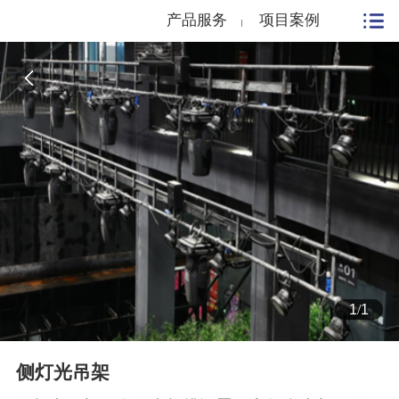
产品服务
项目案例
1
/
1
侧灯光吊架