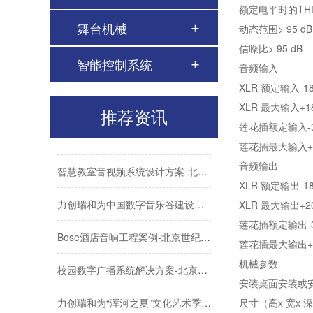
额定电平时的THD 
舞台机械
动态范围> 95 dB
会议室音视频解决方案-高质量的会议室音响、大屏系统如何布置？
信噪比> 95 dB
智能控制系统
力创瑞和为中国社会科学院建设音视频系统
音频输入
XLR 额定输入-18dB
ATLONA成功助力比亚迪太阳能上海A3工厂会议室建设
XLR 最大输入+18
推荐资讯
莲花插额定输入-30d
Biamp大型公共广播系统福建晋江机场新航站楼广播
莲花插最大输入+6
智慧教室音视频系统设计方案-北京力创瑞和
音频输出
XLR 额定输出-18 d
力创瑞和为中国数字音乐谷建设音视频系统
XLR 最大输出+20
莲花插额定输出-30dB
Bose酒店音响工程案例-北京世纪金源大饭店
莲花插最大输出+8
校园数字广播系统解决方案-北京力创瑞和
机械参数
安装桌面安装或安
力创瑞和为“浑河之夏”文化艺术季建设音视频系统
尺寸（高x 宽x 