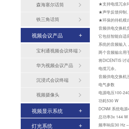
★支持电缆冗余
森海塞尔话筒
★声学反馈抑制
铁三角话筒
★环保的待机模
音频供电交换机
视频会议产品
它包括智能自适
系统的音频输入，
宝利通视频会议终端
两个音频输出用
将DICENTI
华为视频会议产品
电缆冗余。
音频供电交换机
沉浸式会议终端
电气参数
电源电压100‑240 
视频摄像头
功耗530 W
DCNM 系统电源4
视频显示系统
总功率3x 144 W 
灯光系统
频率响应30 Hz – 
无纸化会议室音视频系统解决方案-北京力创瑞和