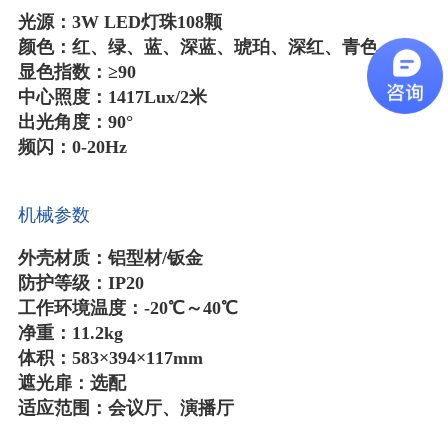
光源：3W LED灯珠108颗
颜色：红、绿、蓝、深蓝、琥珀、深红、青色
显色指数：≥90
中心照度：1417Lux/2米
出光角度：90°
频闪：0-20Hz
机械参数
外壳材质：铝型材/钣金
防护等级：IP20
工作环境温度：-20℃～40℃
净重：11.2kg
体积：583×394×117mm
遮光扉：选配
适应范围：会议厅、演播厅