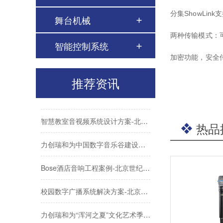
分集ShowLi
舞台机械
会议室音视频解决方案-高质量的会议室音响、大屏系统如何布置？
两种传输模式：
智能控制系统
力创瑞和为中国社会科学院建设音视频系统
加密功能，安全
ATLONA成功助力比亚迪太阳能上海A3工厂会议室建设
推荐资讯
Biamp大型公共广播系统福建晋江机场新航站楼广播
智慧教室音视频系统设计方案-北京力创瑞和
热品
力创瑞和为中国数字音乐谷建设音视频系统
Bose酒店音响工程案例-北京世纪金源大饭店
校园数字广播系统解决方案-北京力创瑞和
力创瑞和为“浑河之夏”文化艺术季建设音视频系统