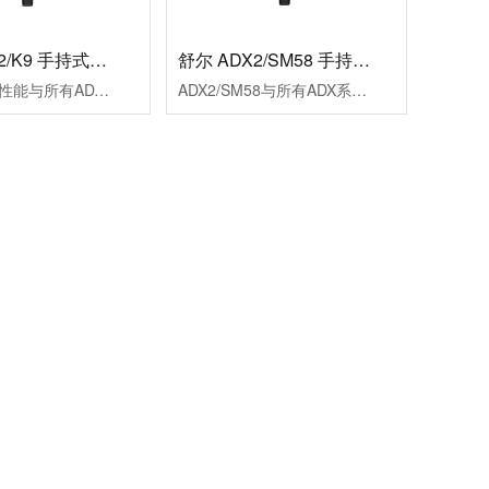
舒尔 ADX2/K9 手持式无线话筒
舒尔 ADX2/SM58 手持式无线话筒
ADX2/K9的性能与所有ADX系列发射机一样卓越，为完美表演保驾护航。产品采用流线型设计，调谐范围宽达184MHz，可以有效抵抗干扰，同时具备高级充电功能，ShowLink远程控制更可实现控制室直接实时参数调整。
ADX2/SM58与所有ADX系列发射机一样，性能卓越，为完美表演保驾护航。产品采用流线型设计，具有高达184MHz的宽调谐范围与干扰保护，还具备高级充电功能，ShowLink远程控制更可实现直接从控制室进行实时参数调整。