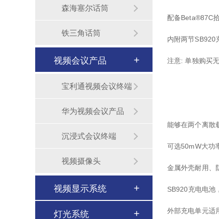
森海塞尔话筒
配备Beta®87C
铁三角话筒
内附两节SB92
视频会议产品
注意: 单独购
宝利通视频会议终端
华为视频会议产品
能够在两个离散
沉浸式会议终端
可选50mW大
视频摄像头
金属外壳耐用、
视频显示系统
SB920充电电
灯光系统
外部充电单元适
无纸化会议室音视频系统解决方案-北京力创瑞和