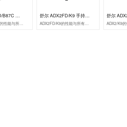
舒尔 ADX2FD/B87C 手持式无线话筒
舒尔 ADX2FD/K9 手持式无线话筒
ADX2FD/B87C的性能与所有ADX系列发射机一样卓越，为完美表演保驾护航。产品采用流线型设计，调谐范围宽达184MHz，可以有效抵抗干扰，同时具备高级充电功能，ShowLink远程控制更可实现控制室直接实时参数调整。
ADX2FD/K9的性能与所有ADX系列发射机一样卓越，为完美表演保驾护航。产品采用流线型设计，调谐范围宽达184MHz，可以有效抵抗干扰，同时具备高级充电功能，ShowLink远程控制更可实现控制室直接实时参数调整。