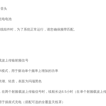
拾音头
0充电电池
买无线组件时，为了系统正常运行，请您确保频带匹配。
载波上传输射频信号
功率模式，用于驱动单个频率上增加的功率
防潮、轻质，表面为玛瑙黑色
池，在两个射频载波上传输信号时，续航长达6.5小时（在单个射频载波上
用于插座式充电（搭配可选的全覆盖天线罩）