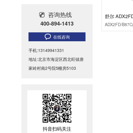
无纸化会议室音视频系统解决方案-北京力创瑞和
咨询热线
会议室音视频解决方案-高质量的会议室音响、大屏系统如何布置？
400-894-1413
力创瑞和为中国社会科学院建设音视频系统
在线咨询
ATLONA成功助力比亚迪太阳能上海A3工厂会议室建设
手机:13149941331
地址:北京市海淀区西北旺镇唐
Biamp大型公共广播系统福建晋江机场新航站楼广播
家岭村南2号院5幢房5103
智慧教室音视频系统设计方案-北京力创瑞和
抖音扫码关注