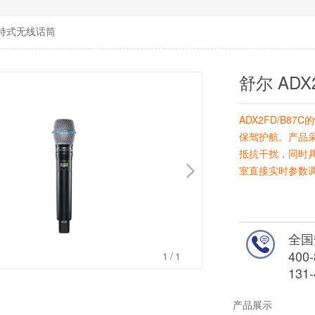
 手持式无线话筒
舒尔 ADX
ADX2FD/B8
保驾护航。产品采
抵抗干扰，同时具
室直接实时参数
全国
400-
1
/1
131-
产品展示